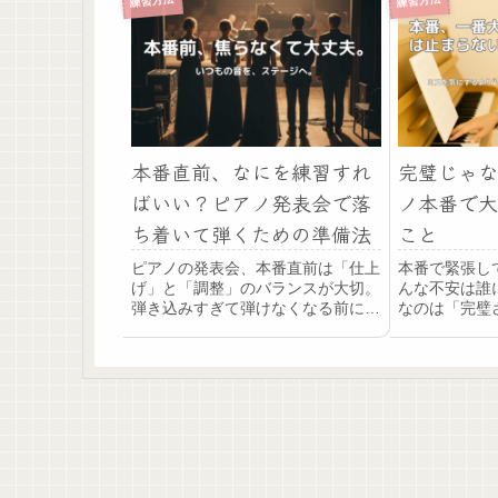
練習方法
練習方法
本番直前、なにを練習すれ
完璧じゃな
ばいい？ピアノ発表会で落
ノ本番で大
ち着いて弾くための準備法
こと
ピアノの発表会、本番直前は「仕上
本番で緊張し
げ」と「調整」のバランスが大切。
んな不安は誰
弾き込みすぎて弾けなくなる前に、
なのは「完璧
自分の練習サイクルを見直して、安
に最後まで流
心してステージに立てる準備をしま
練習や“止ま
しょう。
初心者さんに
す。