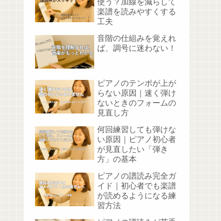
使う？加線を減らして
楽譜を読みやすくする
工夫
音階の仕組みを覚えれ
ば、調号に迷わない！
ピアノのテンポが上が
らない原因｜速く弾け
ないときのフォームの
見直し方
何回練習しても弾けな
い原因｜ピアノ初心者
が見直したい「弾き
方」の基本
ピアノの譜読み完全ガ
イド｜初心者でも楽譜
が読めるようになる練
習方法