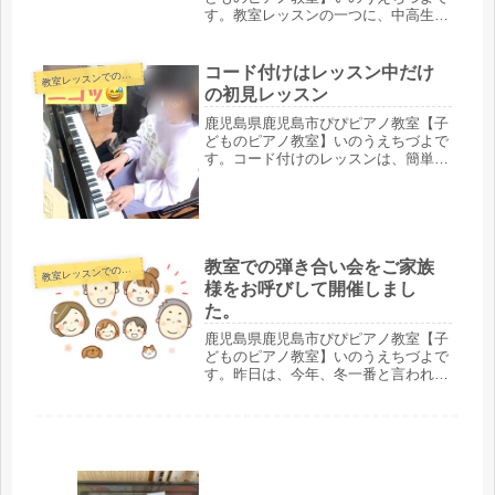
す。教室レッスンの一つに、中高生対
象のコース「一曲習得コース」があり
ます。こちら↓このように１曲レッス
ンもできます。今日は、中学校2年生
コード付けはレッスン中だけ
教
室レッスンでの様子
からレッスン始めた生徒さんのご紹介
の初見レッスン
で...
鹿児島県鹿児島市ぴぴピアノ教室【子
どものピアノ教室】いのうえちづよで
す。コード付けのレッスンは、簡単な
コード付けから始めています。詳細は
こちら↓コード付けはレッスン中だけ
の初見レッスン以前お話しした楽譜に
書かれたコードを使って、レッスン内
だ...
教室での弾き合い会をご家族
教
室レッスンでの様子
様をお呼びして開催しまし
た。
鹿児島県鹿児島市ぴぴピアノ教室【子
どものピアノ教室】いのうえちづよで
す。昨日は、今年、冬一番と言われる
ほど、寒くなりました。玄関の入り口
には、ガスストーブがあるのですが、
最近の特に小さいお子さんたちは、こ
のストーブをあまり見た事がないみた
い...