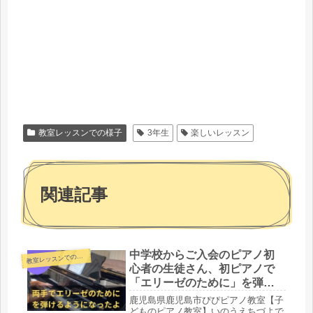
教室レッスンでの様子
3年生
楽しいレッスン
関連記事
中学校からご入会のピアノ初
教
室レッスンでの様子
心者の生徒さん、初ピアノで
「エリーゼのために」を弾き
ました
鹿児島県鹿児島市ぴぴピアノ教室【子
どものピアノ教室】いのうえちづよで