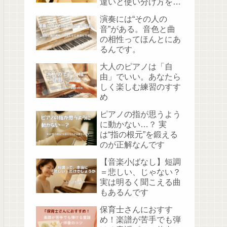
違いと使い分け方を解
説
演奏には“その人の
音”がある。音色と曲
の相性ってほんとにあ
るんです。
大人のピアノは「自
由」でいい。あなたら
しく楽しむ練習のすす
め
ピアノの指が思うよう
に動かない…？ 実
は“指の根元”を鍛える
のが正解なんです
【音楽小ばなし】短調
＝悲しい、じゃない？
実は明るく聞こえる曲
もあるんです
保育士さんにおすす
め！楽譜が苦手でも弾