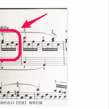
ハ短調作品13【悲愴】 春秋社版