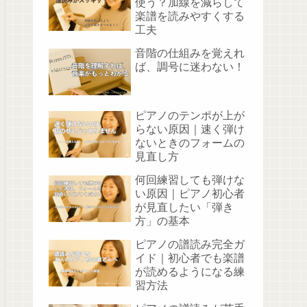
使う？加線を減らして
楽譜を読みやすくする
工夫
音階の仕組みを覚えれ
ば、調号に迷わない！
ピアノのテンポが上が
らない原因｜速く弾け
ないときのフォームの
見直し方
何回練習しても弾けな
い原因｜ピアノ初心者
が見直したい「弾き
方」の基本
ピアノの譜読み完全ガ
イド｜初心者でも楽譜
が読めるようになる練
習方法