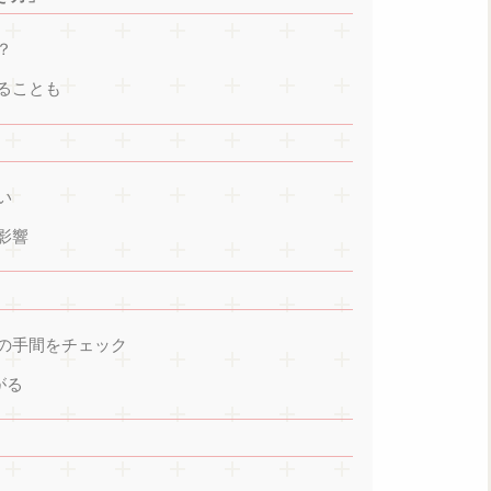
？
ることも
い
影響
の手間をチェック
がる