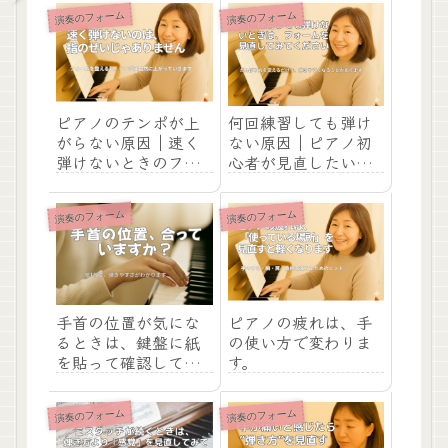
演奏のフォーム
演奏のフォーム
ピアノのテンポが上
何回練習しても弾け
がらない原因｜速く
ない原因｜ピアノ初
弾けないときのフォ
心者が見直したい
ームの見直し方
「弾き方」の基本
演奏のフォーム
演奏のフォーム
手首の位置が気にな
ピアノの疲れは、手
るときは、鍵盤に紙
の使い方で変わりま
を貼って確認してみ
す。
ましょう
演奏のフォーム
演奏のフォーム