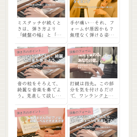
ミスタッチが続くと
手が痛い…それ、フ
きは、弾き方より
ォームが原因かも？
「鍵盤の幅」と「指
無理なく弾ける姿勢
遣い」を見直してみ
の整え方
て
き方のポイント（初心者）
演奏のフォーム
弾
音の粒をそろえて、
打鍵は指先。この部
綺麗な音楽を奏でよ
分を気を付けるだけ
う。見直して欲しい
で、ワンランク上の
事は「演奏フォー
演奏に。
ム」
き方のポイント（初心者）
演奏のフォーム
弾