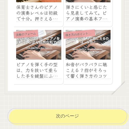
保育士さんのピアノ
弾きにくいと感じた
の演奏レベルは初級
ら見直してみて。ピ
で十分。押さえるポ
アノ演奏の基本フォ
イントを解説しま
ーム
す。
き方のポイント（初心者）
演奏のフォーム
弾
ピアノを弾く手の型
和音がバラバラに聴
は、力を抜いて垂ら
こえる？指がそろっ
した手を鍵盤にふわ
て響く弾き方のコツ
っと乗せた時の形。
次のページ