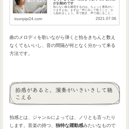
がお勧めです
知らない曲を練習するのは、ちょっと勇気がい
りますよね。まずは「声に出して歌うこと」か
ら始めましょう。耳で聴き、声で感じること
で、譜読みも表現もぐんと身近になります。
2021.07.06
tounpipi24.com
曲のメロディを歌いながら弾くと拍をきちんと数え
なくてもいいし、音の間隔が何となく分かって来る
方法です。
拍感があると、演奏がいきいきして聴
こえる
拍感とは、ジャンルによっては、ノリとも言ったり
します。音楽の持つ、
独特な躍動感
みたいなもので