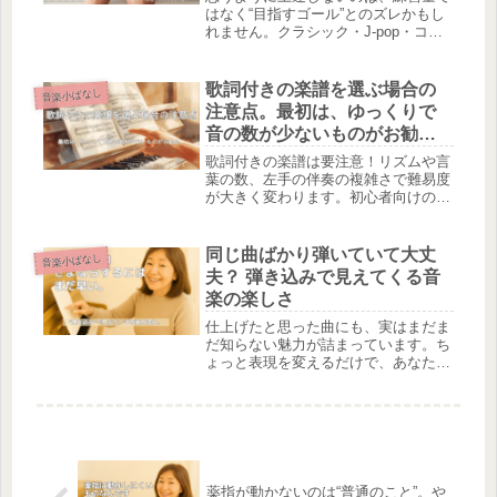
はなく“目指すゴール”とのズレかもし
れません。クラシック・J-pop・コー
ド奏・弾き語り…目標によって必要な
練習は大きく変わります。あなたの目
的に合った方向性を見直すヒントをま
歌詞付きの楽譜を選ぶ場合の
音楽小ばなし
とめました。
注意点。最初は、ゆっくりで
音の数が少ないものがお勧
め。
歌詞付きの楽譜は要注意！リズムや言
葉の数、左手の伴奏の複雑さで難易度
が大きく変わります。初心者向けの選
び方を解説。
同じ曲ばかり弾いていて大丈
音楽小ばなし
夫？ 弾き込みで見えてくる音
楽の楽しさ
仕上げたと思った曲にも、実はまだま
だ知らない魅力が詰まっています。ち
ょっと表現を変えるだけで、あなたの
音楽はもっと自由に広がります。同じ
曲を繰り返し弾くことの意味、見つめ
直してみませんか？
薬指が動かないのは“普通のこと”。や