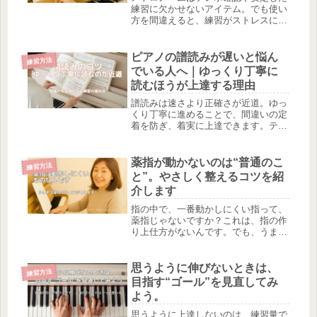
練習に欠かせないアイテム。でも使い
方を間違えると、練習がストレスにな
ってしまうことも…。この記事では、
効果的で苦痛にならない使い方と注意
点を、初心者にもやさしく解説しま
ピアノの譜読みが遅いと悩ん
練習方法
す。
でいる人へ｜ゆっくり丁寧に
読むほうが上達する理由
譜読みは速さより正確さが近道。ゆっ
くり丁寧に進めることで、間違いの定
着を防ぎ、着実に上達できます。テン
ポは譜読み後に少しずつ上げましょう
薬指が動かないのは“普通のこ
練習方法
と”。やさしく整えるコツを紹
介します
指の中で、一番動かしにくい指って、
薬指じゃないですか？これは、指の作
り上仕方がないんです。でも、うまく
動かすコツを考えることにより、弾き
やすくなります。その事について書い
ています。
思うように伸びないときは、
練習方法
目指す“ゴール”を見直してみ
よう。
思うように上達しないのは、練習量で