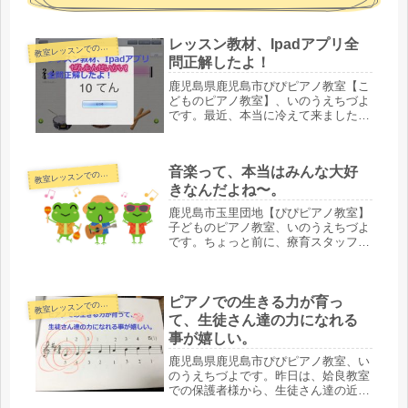
レッスン教材、Ipadアプリ全
教
室レッスンでの様子
問正解したよ！
鹿児島県鹿児島市ぴぴピアノ教室【こ
どものピアノ教室】、いのうえちづよ
です。最近、本当に冷えて来ました
ね〜。冷たいという表現がぴったり。
さて、出張レッスン先では、弾き合い
会を予定しています。レッスン教材、
音楽って、本当はみんな大好
Ipadアプリ全問正解したよ！前回の
教
室レッスンでの様子
レ...
きなんだよね〜。
鹿児島市玉里団地【ぴぴピアノ教室】
子どものピアノ教室、いのうえちづよ
です。ちょっと前に、療育スタッフと
してお仕事していたことがあって、音
楽療法をさせて頂いていました。音楽
って、本当はみんな大好きなんだよ
ね〜。そこでは、音楽療法の時間は、
ピアノでの生きる力が育っ
教
室レッスンでの様子
どん...
て、生徒さん達の力になれる
事が嬉しい。
鹿児島県鹿児島市ぴぴピアノ教室、い
のうえちづよです。昨日は、姶良教室
での保護者様から、生徒さん達の近況
が届きました。コンクールに挑戦した