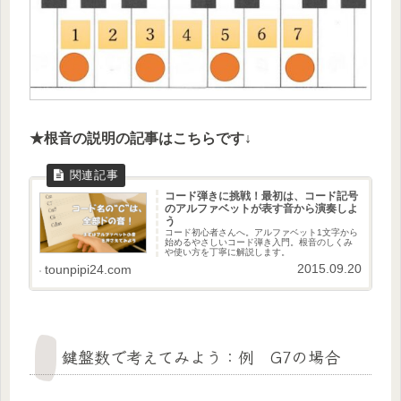
★根音の説明の記事はこちらです↓
コード弾きに挑戦！最初は、コード記号
のアルファベットが表す音から演奏しよ
う
コード初心者さんへ。アルファベット1文字から
始めるやさしいコード弾き入門。根音のしくみ
や使い方を丁寧に解説します。
2015.09.20
tounpipi24.com
鍵盤数で考えてみよう：例 G7の場合