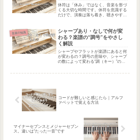
休符は「休み」ではなく、音楽を形づ
くる大切な時間です。休符を意識する
だけで、演奏は落ち着き、聴きやすく
なります。休符の役割と、演奏に生か
すコツをやさしく解説します。
シャープあり・なしで何が変
音楽の知識
わる？楽譜の“調号”をやさし
く解説
シャープやフラットが楽譜にあると何
が変わるの？調号の意味や、シャープ
の数によって変わる“調（キー）”の違
いを、初心者にもやさしく解説しま
す。
コードが難しいと感じたら｜アルフ
ァベットで覚える方法
マイナーセブンスとメジャーセブン
ス。違いは“たった一音”です