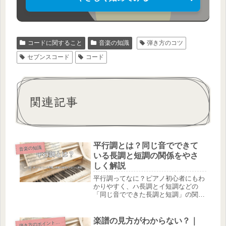
コードに関すること
音楽の知識
弾き方のコツ
セブンスコード
コード
関連記事
平行調とは？同じ音でできて
音楽の知識
いる長調と短調の関係をやさ
しく解説
平行調ってなに？ピアノ初心者にもわ
かりやすく、ハ長調とイ短調などの
「同じ音でできた長調と短調」の関係
を図でやさしく解説します。
楽譜の見方がわからない？｜
き方のポイント（初心者）
弾