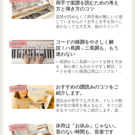
両手で楽譜を読むための考え
方と弾き方のコツ
楽譜が読めなくて両手奏が難しいと感
じていませんか？右手と左手を別々に
追わなくても大丈夫。縦のラインで読
むだけで、両手演奏がぐっと楽になり
ます。初心者さん向けに、やさしく解
説します。
コードの移調をやさしく解
音楽の知識
説！ハ長調→ニ長調も、もう
迷わない
ハ長調からニ長調へコードを移す方法
を、初心者にもわかりやすく解説。コ
ードを使った移調は実はシンプル！手
順を追えば、すぐ自分の演奏に活かせ
ます。
おすすめの譜読みのコツをご
音楽の知識
紹介します。
譜読みが苦手でも大丈夫。ドレミの順
番や音の場所を覚えるなど、すぐに試
せる４つのコツをご紹介します。楽譜
がスラスラ読める練習法です。
休符は「お休み」じゃない。
音楽の知識
音のない時間も、音楽です